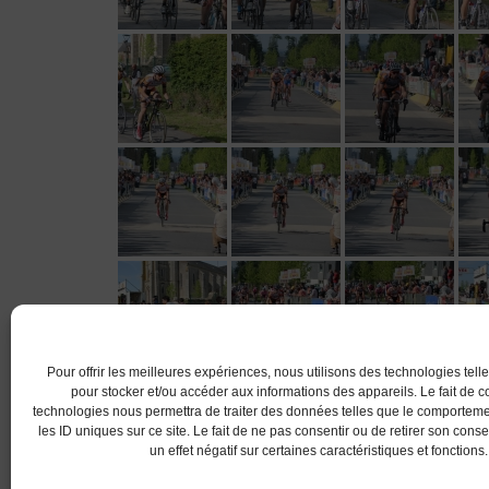
Pour offrir les meilleures expériences, nous utilisons des technologies tell
pour stocker et/ou accéder aux informations des appareils. Le fait de c
technologies nous permettra de traiter des données telles que le comportem
les ID uniques sur ce site. Le fait de ne pas consentir ou de retirer son con
un effet négatif sur certaines caractéristiques et fonctions.
© 2017 AC Lanester -S.LEPROVOST @Tous droits
Les conditions d'utilisations
-
Politique des Cookies (UE)
-
Poli