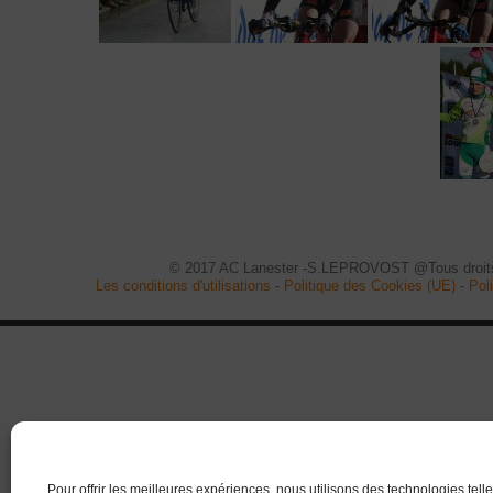
© 2017 AC Lanester -S.LEPROVOST @Tous droits
Les conditions d'utilisations
-
Politique des Cookies (UE)
-
Poli
Pour offrir les meilleures expériences, nous utilisons des technologies tell