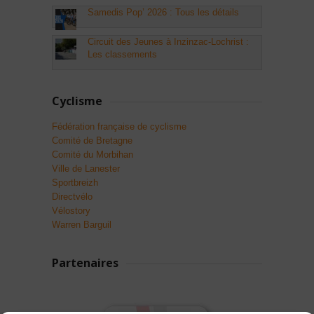
Samedis Pop’ 2026 : Tous les détails
Circuit des Jeunes à Inzinzac-Lochrist :
Les classements
Cyclisme
Fédération française de cyclisme
Comité de Bretagne
Comité du Morbihan
Ville de Lanester
Sportbreizh
Directvélo
Vélostory
Warren Barguil
Partenaires