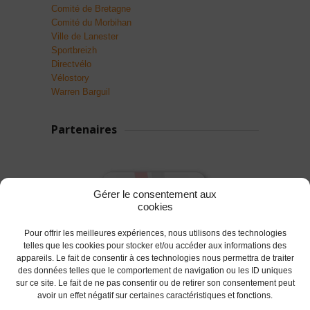
Comité de Bretagne
Comité du Morbihan
Ville de Lanester
Sportbreizh
Directvélo
Vélostory
Warren Barguil
Partenaires
Gérer le consentement aux
cookies
Pour offrir les meilleures expériences, nous utilisons des technologies
telles que les cookies pour stocker et/ou accéder aux informations des
appareils. Le fait de consentir à ces technologies nous permettra de traiter
des données telles que le comportement de navigation ou les ID uniques
sur ce site. Le fait de ne pas consentir ou de retirer son consentement peut
avoir un effet négatif sur certaines caractéristiques et fonctions.