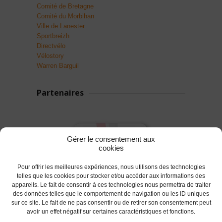
Comité de Bretagne
Comité du Morbihan
Ville de Lanester
Sportbreizh
Directvélo
Vélostory
Warren Barguil
Partenaires
Gérer le consentement aux
cookies
Pour offrir les meilleures expériences, nous utilisons des technologies
telles que les cookies pour stocker et/ou accéder aux informations des
appareils. Le fait de consentir à ces technologies nous permettra de traiter
des données telles que le comportement de navigation ou les ID uniques
sur ce site. Le fait de ne pas consentir ou de retirer son consentement peut
avoir un effet négatif sur certaines caractéristiques et fonctions.