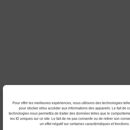
Pour offrir les meilleures expériences, nous utilisons des technologies tell
pour stocker et/ou accéder aux informations des appareils. Le fait de c
technologies nous permettra de traiter des données telles que le comportem
les ID uniques sur ce site. Le fait de ne pas consentir ou de retirer son con
un effet négatif sur certaines caractéristiques et fonctions.
© 2017 AC Lanester -S.LEPROVOST @Tous droits