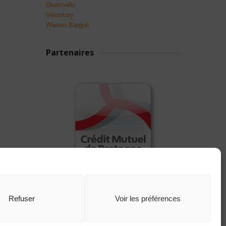
Directvélo
Vélostory
Warren Barguil
Partenaires
Refuser
Voir les préférences