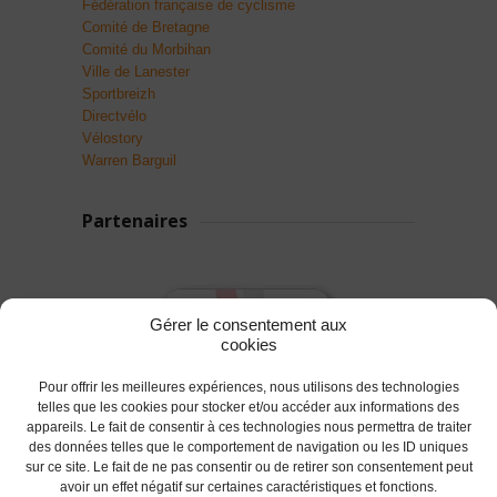
Fédération française de cyclisme
Comité de Bretagne
Comité du Morbihan
Ville de Lanester
Sportbreizh
Directvélo
Vélostory
Warren Barguil
Partenaires
Gérer le consentement aux
cookies
Pour offrir les meilleures expériences, nous utilisons des technologies
telles que les cookies pour stocker et/ou accéder aux informations des
appareils. Le fait de consentir à ces technologies nous permettra de traiter
des données telles que le comportement de navigation ou les ID uniques
sur ce site. Le fait de ne pas consentir ou de retirer son consentement peut
avoir un effet négatif sur certaines caractéristiques et fonctions.