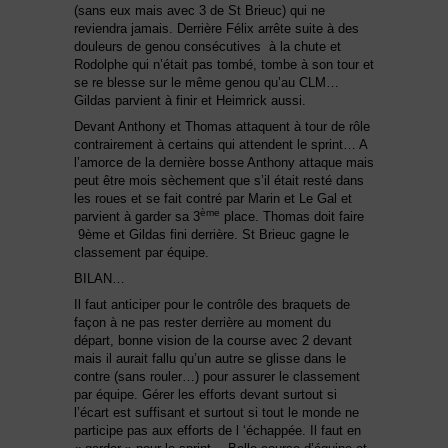
(sans eux mais avec 3 de St Brieuc) qui ne
reviendra jamais. Derrière Félix arrête suite à des
douleurs de genou consécutives à la chute et
Rodolphe qui n’était pas tombé, tombe à son tour et
se re blesse sur le même genou qu’au CLM…
Gildas parvient à finir et Heimrick aussi.
Devant Anthony et Thomas attaquent à tour de rôle
contrairement à certains qui attendent le sprint… A
l’amorce de la dernière bosse Anthony attaque mais
peut être mois sèchement que s’il était resté dans
les roues et se fait contré par Marin et Le Gal et
ème
parvient à garder sa 3
place. Thomas doit faire
9ème et Gildas fini derrière. St Brieuc gagne le
classement par équipe.
BILAN…
Il faut anticiper pour le contrôle des braquets de
façon à ne pas rester derrière au moment du
départ, bonne vision de la course avec 2 devant
mais il aurait fallu qu’un autre se glisse dans le
contre (sans rouler…) pour assurer le classement
par équipe. Gérer les efforts devant surtout si
l’écart est suffisant et surtout si tout le monde ne
participe pas aux efforts de l ‘échappée. Il faut en