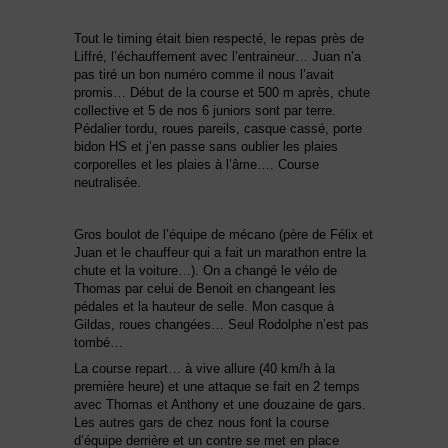
Tout le timing était bien respecté, le repas près de
Liffré, l’échauffement avec l’entraineur… Juan n’a
pas tiré un bon numéro comme il nous l’avait
promis… Début de la course et 500 m après, chute
collective et 5 de nos 6 juniors sont par terre.
Pédalier tordu, roues pareils, casque cassé, porte
bidon HS et j’en passe sans oublier les plaies
corporelles et les plaies à l’âme…. Course
neutralisée.
Gros boulot de l’équipe de mécano (père de Félix et
Juan et le chauffeur qui a fait un marathon entre la
chute et la voiture…). On a changé le vélo de
Thomas par celui de Benoit en changeant les
pédales et la hauteur de selle. Mon casque à
Gildas, roues changées… Seul Rodolphe n’est pas
tombé…
La course repart… à vive allure (40 km/h à la
première heure) et une attaque se fait en 2 temps
avec Thomas et Anthony et une douzaine de gars.
Les autres gars de chez nous font la course
d’équipe derrière et un contre se met en place