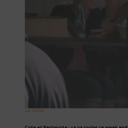
Lire l’article
Cote et Pentecote : ca va rouler ce week end 