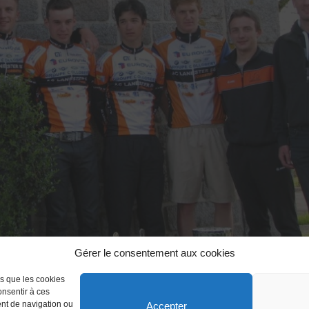
Gérer le consentement aux cookies
es que les cookies
onsentir à ces
ent de navigation ou
Accepter