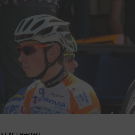
à L’AC Lanester !