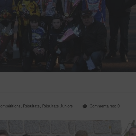
ompétitions
,
Résultats
,
Résultats Juniors
Commentaires: 0