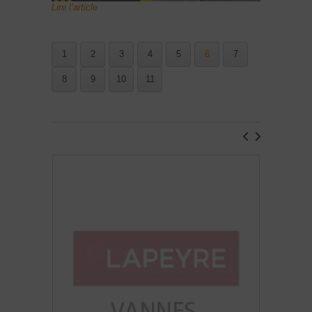
Lire l’article
1
2
3
4
5
6
7
8
9
10
11